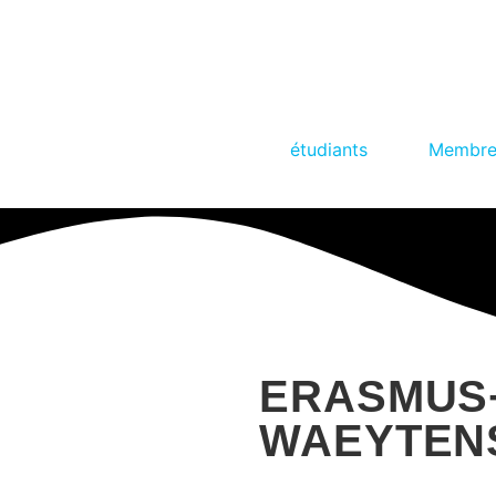
étudiants
Membres
ERASMUS+
WAEYTENS