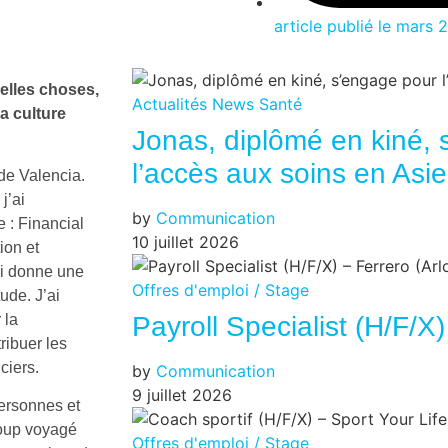
article publié le
mars 2
elles choses,
Actualités
News
Santé
la culture
Jonas, diplômé en kiné,
l’accès aux soins en Asie
de Valencia.
j’ai
by
Communication
 : Financial
10 juillet 2026
ion et
ui donne une
Offres d'emploi / Stage
ude. J’ai
Payroll Specialist (H/F/X)
 la
ribuer les
ciers.
by
Communication
9 juillet 2026
personnes et
oup voyagé
Offres d'emploi / Stage