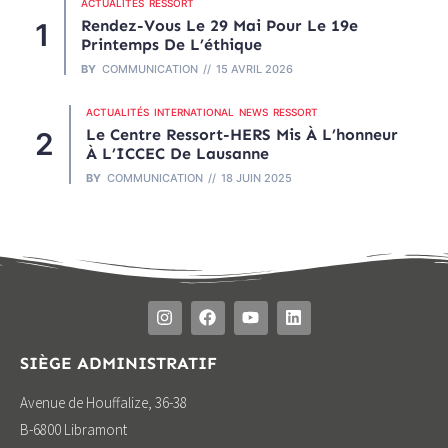
ACTUALITÉS
RESSORT
Rendez-Vous Le 29 Mai Pour Le 19e
Printemps De L’éthique
BY
COMMUNICATION
15 AVRIL 2026
ACTUALITÉS
INTERNATIONAL
NEWS
RESSORT
Le Centre Ressort-HERS Mis À L’honneur
À L’ICCEC De Lausanne
BY
COMMUNICATION
18 JUIN 2025
SIÈGE ADMINISTRATIF
Avenue de Houffalize, 36-38
B-6800 Libramont