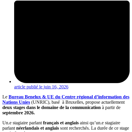
article publié le
juin 16, 2026
Le
Bureau Benelux & UE du Centre régional d’information des
Nations Unies
(UNRIC), basé à Bruxelles, propose actuellement
deux stages dans le domaine de la communication
à partir de
septembre 2026.
Un.e stagiaire parlant
français et anglais
ainsi qu’un.e stagiaire
parlant
néerlandais et anglais
sont recherchés. La durée de ce stage