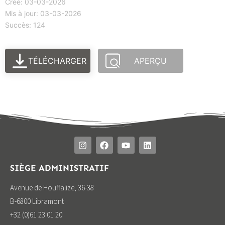
Créé: 03-03-2026
Mis à jour: 03-03-2026
Succès: 124
TÉLÉCHARGER
APERÇU
SIÈGE ADMINISTRATIF
Avenue de Houffalize, 36-38
B-6800 Libramont
+32 (0)61 23 01 20