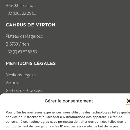
B-6800 Libramont
+32 (0)61 22 29 91
CAMPUS DE VIRTON
Plateau de Mageroux
B-6760 Virton
+32 (0) 63 57 82 53
MENTIONS LÉGALES
Mentions Légales
Vie privée
Gestion des Cookies
Design by BOOSTCOMMUNICATION
Gérer le consentement
Pour offrir les meilleures expériences, nous utilisons des technologies telles que l
cookies pour stocker et/ou accéder aux informations des appareils. Le fait de
consentir à ces technologies nous permettra de traiter des données telles que le
comportement de navigation ou les ID uniques sur ce site. Le fait de ne pas