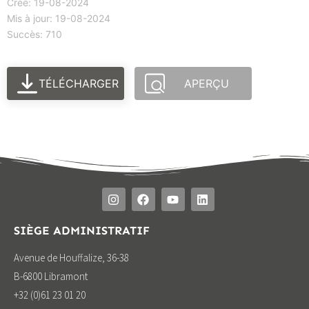
Créé: 19-08-2024
Mis à jour: 19-08-2024
Succès: 710
TÉLÉCHARGER
APERÇU
SIÈGE ADMINISTRATIF
Avenue de Houffalize, 36-38
B-6800 Libramont
+32 (0)61 23 01 20