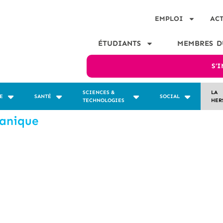
EMPLOI
AC
ÉTUDIANTS
MEMBRES D
S’
SCIENCES &
LA
E
SANTÉ
SOCIAL
TECHNOLOGIES
HER
canique