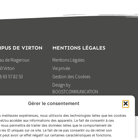
PUS DE VIRTON
MENTIONS LÉGALES
eau de Mageroux
Mentions Légales
0 Virton
Vie privée
0) 63 57 82 53
Gestion des Cookies
Design by
BOOSTCOMMUNICATION
Gérer le consentement
es meilleures expériences, nous utilisons des technologies telles que les cookies
et/ou accéder aux informations des appareils. Le fait de consentir à ces
 nous permettra de traiter des données telles que le comportement de
 les ID uniques sur ce site. Le fait de ne pas consentir ou de retirer son
peut avoir un effet négatif sur certaines caractéristiques et fonctions.