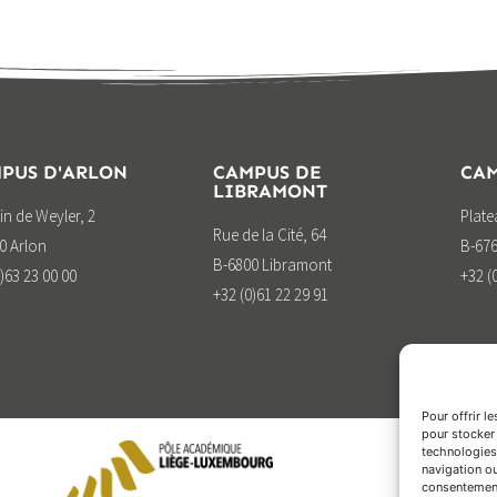
PUS D'ARLON
CAMPUS DE
CAM
LIBRAMONT
n de Weyler, 2
Plat
Rue de la Cité, 64
0 Arlon
B-676
B-6800 Libramont
)63 23 00 00
+32 (
+32 (0)61 22 29 91
Pour offrir l
pour stocker 
technologies
navigation ou
consentement 