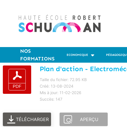
NOS
ECONOMIQUE
PÉDAGOGIQU
FORMATIONS
Plan d'action - Electromé
Taille du fichier: 72.95 KB
Créé: 13-08-2024
Mis à jour: 11-02-2026
Succès: 147
TÉLÉCHARGER
APERÇU