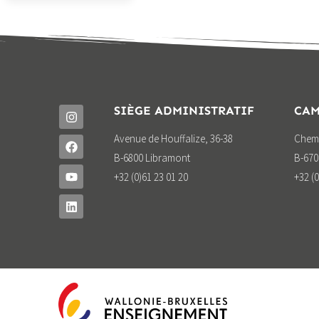
SIÈGE ADMINISTRATIF
CAM
Avenue de Houffalize, 36-38
Chemi
B-6800 Libramont
B-670
+32 (0)61 23 01 20
+32 (0