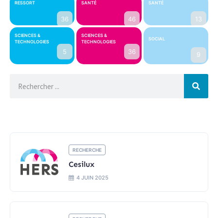
RESSORT
SANTÉ
SANTÉ
36
46
13
SCIENCES &
SCIENCES &
SOCIAL
TECHNOLOGIES
TECHNOLOGIES
5
36
9
RECHERCHE
Cesilux
4 JUIN 2025