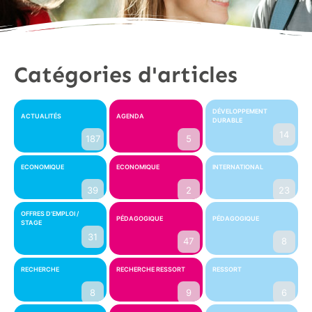
Catégories d'articles
DÉVELOPPEMENT
ACTUALITÉS
AGENDA
DURABLE
14
187
5
ECONOMIQUE
ECONOMIQUE
INTERNATIONAL
39
2
23
OFFRES D'EMPLOI /
PÉDAGOGIQUE
PÉDAGOGIQUE
STAGE
31
47
8
RECHERCHE
RECHERCHE RESSORT
RESSORT
8
9
6