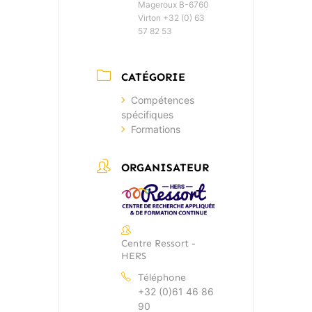
Mageroux B-6760
Virton +32 (0) 63
57 82 53
CATÉGORIE
Compétences
spécifiques
Formations
ORGANISATEUR
Centre Ressort -
HERS
Téléphone
+32 (0)61 46 86
90