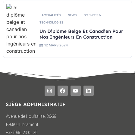
ACTUALITÉS
NEWS
SCIENCES &
TECHNOLOGIES
Un Diplôme Belge Et Canadien Pour
Nos Ingénieurs En Construction
12 MARS 2024
SIÈGE ADMINISTRATIF
Avenue de Houffalize, 36-38
B-6800 Libramont
+32 (0)61 23 01 20