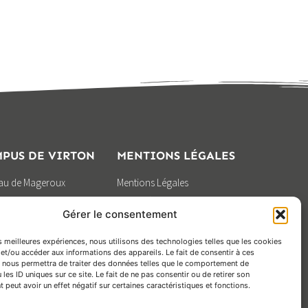
PUS DE VIRTON
MENTIONS LÉGALES
eau de Mageroux
Mentions Légales
0 Virton
Vie privée
Gérer le consentement
0) 63 57 82 53
Gestion des Cookies
Design by
es meilleures expériences, nous utilisons des technologies telles que les cookies
BOOSTCOMMUNICATION
et/ou accéder aux informations des appareils. Le fait de consentir à ces
 nous permettra de traiter des données telles que le comportement de
 les ID uniques sur ce site. Le fait de ne pas consentir ou de retirer son
peut avoir un effet négatif sur certaines caractéristiques et fonctions.