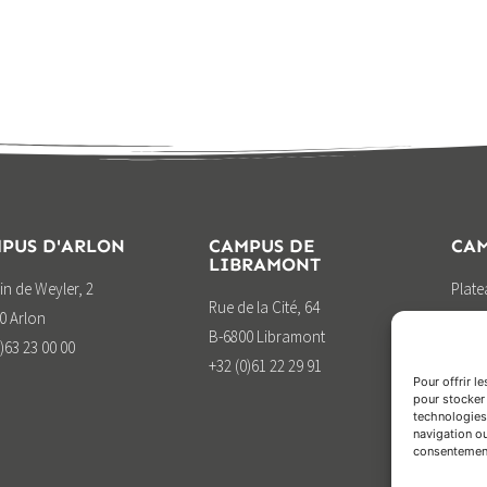
PUS D'ARLON
CAMPUS DE
CAM
LIBRAMONT
n de Weyler, 2
Plat
Rue de la Cité, 64
0 Arlon
B-676
B-6800 Libramont
)63 23 00 00
+32 (
+32 (0)61 22 29 91
Pour offrir l
pour stocker 
technologies
navigation ou
consentement 