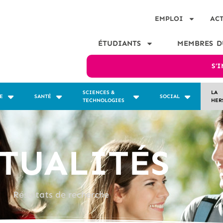
EMPLOI
AC
ÉTUDIANTS
MEMBRES D
S’
SCIENCES &
LA
E
SANTÉ
SOCIAL
TECHNOLOGIES
HER
TUALITÉS
Résultats de recherche