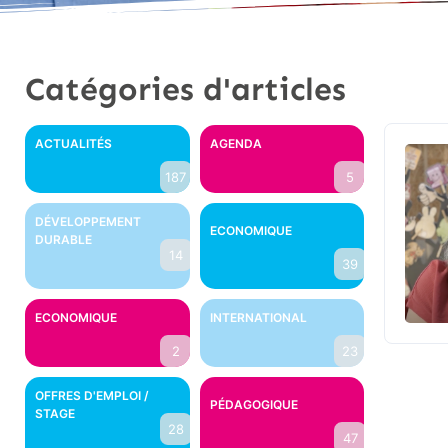
Catégories d'articles
ACTUALITÉS
AGENDA
187
5
DÉVELOPPEMENT
ECONOMIQUE
DURABLE
14
39
ECONOMIQUE
INTERNATIONAL
2
23
OFFRES D'EMPLOI /
PÉDAGOGIQUE
STAGE
28
47