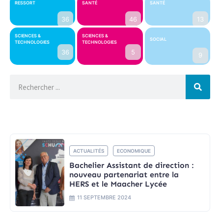
RESSORT
SANTÉ
SANTÉ
36
46
13
SCIENCES &
SCIENCES &
SOCIAL
TECHNOLOGIES
TECHNOLOGIES
36
5
9
ACTUALITÉS
ECONOMIQUE
Bachelier Assistant de direction :
nouveau partenariat entre la
HERS et le Maacher Lycée
11 SEPTEMBRE 2024