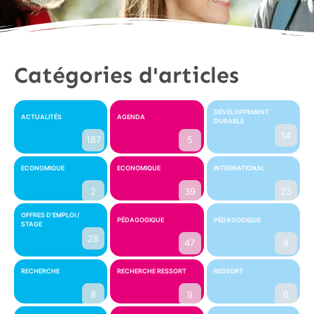
Catégories d'articles
DÉVELOPPEMENT
ACTUALITÉS
AGENDA
DURABLE
14
187
5
ECONOMIQUE
ECONOMIQUE
INTERNATIONAL
2
39
23
OFFRES D'EMPLOI /
PÉDAGOGIQUE
PÉDAGOGIQUE
STAGE
28
47
8
RECHERCHE
RECHERCHE RESSORT
RESSORT
8
9
6