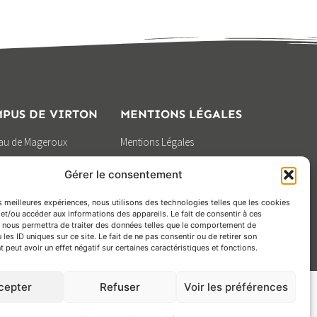
27 MAI 2026
gopède (h/f/x) – Spincourt (Meuse 55)
ES D'EMPLOI / STAGE
PUS DE VIRTON
MENTIONS LÉGALES
eau de Mageroux
Mentions Légales
0 Virton
Vie privée
Gérer le consentement
0) 63 57 82 53
Gestion des Cookies
Design by
es meilleures expériences, nous utilisons des technologies telles que les cookies
BOOSTCOMMUNICATION
et/ou accéder aux informations des appareils. Le fait de consentir à ces
 nous permettra de traiter des données telles que le comportement de
 les ID uniques sur ce site. Le fait de ne pas consentir ou de retirer son
peut avoir un effet négatif sur certaines caractéristiques et fonctions.
cepter
Refuser
Voir les préférences