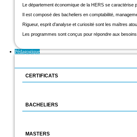
Le département économique de la HERS se caractérise pa
Il est composé des bacheliers en comptabilité, management 
Rigueur, esprit d’analyse et curiosité sont les maîtres a
Les programmes sont conçus pour répondre aux besoins du
Pédagogique
CERTIFICATS
Direction de milieux d'accueil de la petite enfance
Zoothérapie
BACHELIERS
Accueil et éducation du jeune enfant
Educateur spécialisé
MASTERS