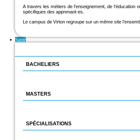
A travers les métiers de l’enseignement, de l’éducation ou
spécifiques des apprenant·es.
Le campus de Virton regroupe sur un même site l’ensemble
Santé
BACHELIERS
Infirmier responsable de soins généraux
Logopédie
MASTERS
Kinésithérapie et réadaptation
Sciences infirmières
SPÉCIALISATIONS
SIAMU