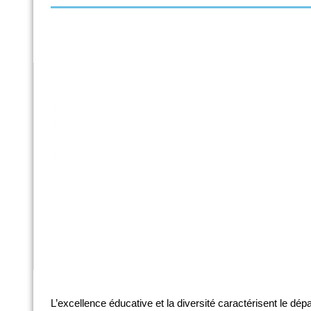
Enseignement : Section 1 | 2,5 ans - 2e primaire
Enseignement : Section 2 | 3e maternelle - 6e primair
Enseignement : Section 3 | 5e primaire - 3e secondai
Education physique et éducation à la santé
Français et éducation à la philosophie et citoyenneté
Français et langues anciennes
Français, français langue étrangère et français langue 
Français et morale
Formation manuelle, technique, technologique et numér
Langues germaniques
Mathématiques et formation numérique
Sciences
Sciences humaines
L’excellence éducative et la diversité caractérisent le d