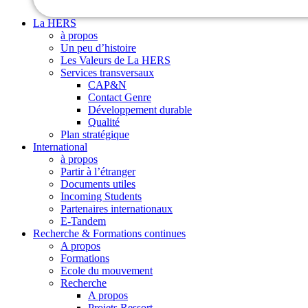
La HERS
à propos
Un peu d’histoire
Les Valeurs de La HERS
Services transversaux
CAP&N
Contact Genre
Développement durable
Qualité
Plan stratégique
International
à propos
Partir à l’étranger
Documents utiles
Incoming Students
Partenaires internationaux
E-Tandem
Recherche & Formations continues
A propos
Formations
Ecole du mouvement
Recherche
A propos
Projets Ressort