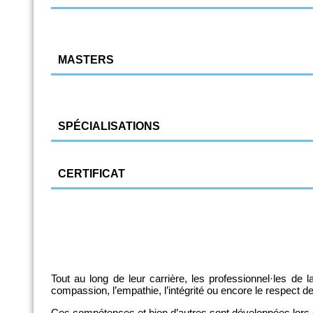
Infirmier responsable de soins généraux
Logopédie
MASTERS
Kinésithérapie et réadaptation
Sciences infirmières
SPÉCIALISATIONS
SIAMU
CERTIFICAT
Infirmier en pratique de médecine générale (IPMG)
Kinésithérapie pédiatrique
Tout au long de leur carrière, les professionnel·les de
compassion, l’empathie, l’intégrité ou encore le respect de
Ces compétences et bien d’autres sont développées lors