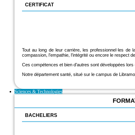
CERTIFICAT
Infirmier en pratique de médecine générale (IPMG)
Kinésithérapie pédiatrique
Tout au long de leur carrière, les professionnel·les de
compassion, l’empathie, l’intégrité ou encore le respect de
Ces compétences et bien d’autres sont développées lors
Notre département santé, situé sur le campus de Libramont,
Sciences & Technologies
FORMAT
BACHELIERS
Chimie
Construction - Bois