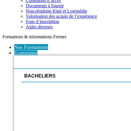
Conditions d’accès
Documents à fournir
Non-résidents Kiné et Logopédie
Valorisation des acquis de l’expérience
Frais d’inscription
Aides diverses
Formations & informations
Fermer
Nos Formations
Economique
BACHELIERS
Informatique
Comptabilité
Assistant de Direction
Management du tourisme et des loisirs