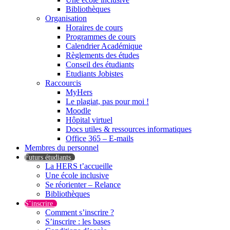
Bibliothèques
Organisation
Horaires de cours
Programmes de cours
Calendrier Académique
Règlements des études
Conseil des étudiants
Etudiants Jobistes
Raccourcis
MyHers
Le plagiat, pas pour moi !
Moodle
Hôpital virtuel
Docs utiles & ressources informatiques
Office 365 – E-mails
Membres du personnel
Futurs étudiants
La HERS t’accueille
Une école inclusive
Se réorienter – Relance
Bibliothèques
S’inscrire
Comment s’inscrire ?
S’inscrire : les bases