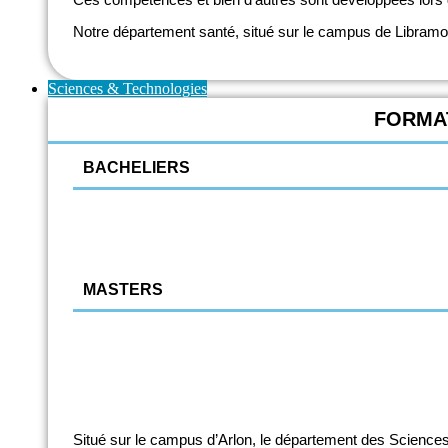
Notre département santé, situé sur le campus de Libramont,
Sciences & Technologies
FORMAT
BACHELIERS
Chimie
Construction - Bois
Energie thermique (électromécanique)
MASTERS
Ingénieur Industriel
Gestion de Chantier
Situé sur le campus d’Arlon, le département des Sciences 