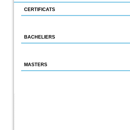
CERTIFICATS
Direction de milieux d'accueil de la petite enfance
Zoothérapie
BACHELIERS
Accueil et éducation du jeune enfant
Educateur spécialisé
MASTERS
Enseignement : Section 1 | 2,5 ans - 2e primaire
Enseignement : Section 2 | 3e maternelle - 6e primair
Enseignement : Section 3 | 5e primaire - 3e secondai
Education physique et éducation à la santé
Français et éducation à la philosophie et citoyenneté
Français et langues anciennes