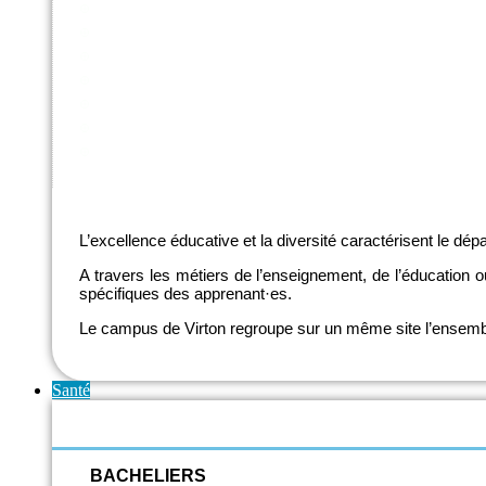
Français, français langue étrangère et français langue 
Français et morale
Formation manuelle, technique, technologique et numér
Langues germaniques
Mathématiques et formation numérique
Sciences
Sciences humaines
L’excellence éducative et la diversité caractérisent le d
A travers les métiers de l’enseignement, de l’éducation ou
spécifiques des apprenant·es.
Le campus de Virton regroupe sur un même site l’ensemble
Santé
BACHELIERS