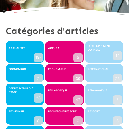
Catégories d'articles
DÉVELOPPEMENT
ACTUALITÉS
AGENDA
DURABLE
14
187
5
ECONOMIQUE
ECONOMIQUE
INTERNATIONAL
2
39
23
OFFRES D'EMPLOI /
PÉDAGOGIQUE
PÉDAGOGIQUE
STAGE
28
47
8
RECHERCHE
RECHERCHE RESSORT
RESSORT
8
9
6