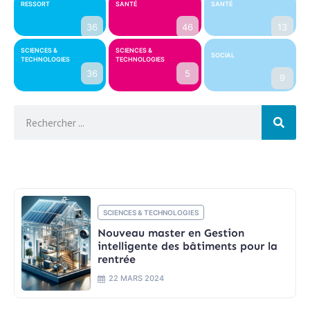
RESSORT
SANTÉ
SANTÉ
36
46
13
SCIENCES &
SCIENCES &
SOCIAL
TECHNOLOGIES
TECHNOLOGIES
36
5
9
SCIENCES & TECHNOLOGIES
Nouveau master en Gestion
intelligente des bâtiments pour la
rentrée
22 MARS 2024