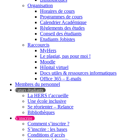
Organisation
Horaires de cours
Programmes de cours
Calendrier Académique
Règlements des études
Conseil des étudiants
Etudiants Jobistes
Raccourcis
MyHers
Le plagiat, pas pour moi !
Moodle
Hôpital virtuel
Docs utiles & ressources informatiques
Office 365 – E-mails
Membres du personnel
Futurs étudiants
La HERS t’accueille
Une école inclusive
Se réorienter – Relance
Bibliothèques
S’inscrire
Comment s’inscrire ?
S’inscrire : les bases
Conditions d’accès