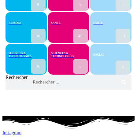
8
9
6
RESSORT
SANTÉ
SANTÉ
36
46
13
SCIENCES &
SCIENCES &
SOCIAL
TECHNOLOGIES
TECHNOLOGIES
36
5
9
Rechercher
Instagram