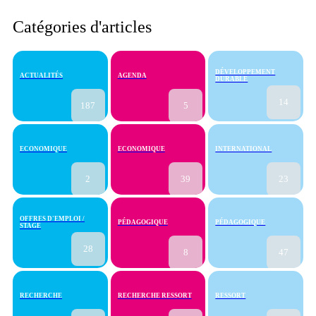
Catégories d'articles
DÉVELOPPEMENT
ACTUALITÉS
AGENDA
DURABLE
14
187
5
ECONOMIQUE
ECONOMIQUE
INTERNATIONAL
2
39
23
OFFRES D'EMPLOI /
PÉDAGOGIQUE
PÉDAGOGIQUE
STAGE
28
8
47
RECHERCHE
RECHERCHE RESSORT
RESSORT