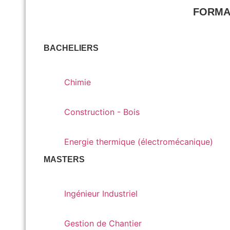
FORMA
BACHELIERS
Chimie
Chimie
Construction - Bois
Construction - Bois
Energie thermique (électromécanique)
Energie thermique (électromécanique)
MASTERS
Ingénieur Industriel
Ingénieur Industriel
Gestion de Chantier
Gestion de Chantier