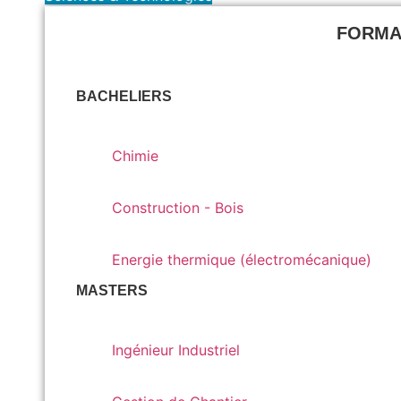
FORMA
BACHELIERS
Chimie
Chimie
Construction - Bois
Construction - Bois
Energie thermique (électromécanique)
Energie thermique (électromécanique)
MASTERS
Ingénieur Industriel
Ingénieur Industriel
Gestion de Chantier