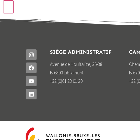
SIÈGE ADMINISTRATIF
CAM
Avenue de Houffalize, 36-38
Chemi
B-6800 Libramont
B-670
+32 (0)61 23 01 20
+32 (0