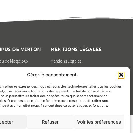
PUS DE VIRTON
MENTIONS LÉGALES
eau de Mageroux
Mentions Légales
0 Virton
Vie privée
Gérer le consentement
0) 63 57 82 53
Gestion des Cookies
Design by
es meilleures expériences, nous utilisons des technologies telles que les cookies
BOOSTCOMMUNICATION
et/ou accéder aux informations des appareils. Le fait de consentir à ces
 nous permettra de traiter des données telles que le comportement de
 les ID uniques sur ce site. Le fait de ne pas consentir ou de retirer son
peut avoir un effet négatif sur certaines caractéristiques et fonctions.
cepter
Refuser
Voir les préférences