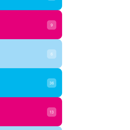
E
Él
Un
ACT
9
6
En
Er
ACT
36
13