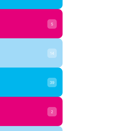
5
ACT
Un
Un
14
39
ACT
Es
Pr
2