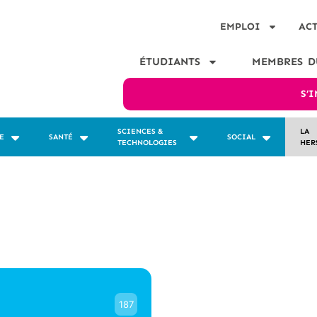
EMPLOI
AC
ÉTUDIANTS
MEMBRES D
S’
SCIENCES &
LA
E
SANTÉ
SOCIAL
TECHNOLOGIES
HER
187