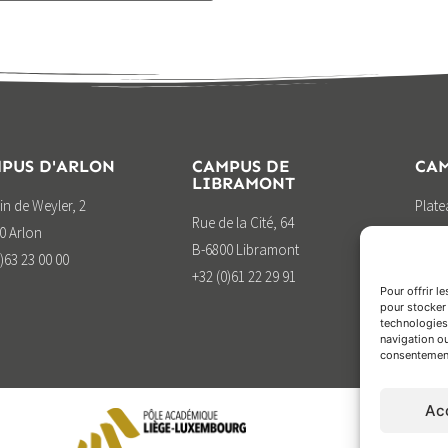
PUS D'ARLON
CAMPUS DE
CAM
LIBRAMONT
n de Weyler, 2
Plat
Rue de la Cité, 64
0 Arlon
B-676
B-6800 Libramont
)63 23 00 00
+32 (
+32 (0)61 22 29 91
Pour offrir l
pour stocker 
technologies
navigation ou
consentement 
Ac