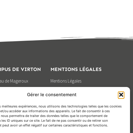
10 DÉCEMBRE 2024
rcéral À Travers Un Escape Game
e Expérience Immersive Dans L’univers
UALITÉS
SOCIAL
PUS DE VIRTON
MENTIONS LÉGALES
eau de Mageroux
Mentions Légales
0 Virton
Vie privée
Gérer le consentement
0) 63 57 82 53
Gestion des Cookies
Design by
es meilleures expériences, nous utilisons des technologies telles que les cookies
BOOSTCOMMUNICATION
et/ou accéder aux informations des appareils. Le fait de consentir à ces
 nous permettra de traiter des données telles que le comportement de
 les ID uniques sur ce site. Le fait de ne pas consentir ou de retirer son
peut avoir un effet négatif sur certaines caractéristiques et fonctions.