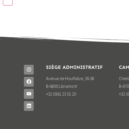
SIÈGE ADMINISTRATIF
CAM
Avenue de Houffalize, 36-38
Chemi
B-6800 Libramont
B-670
+32 (0)61 23 01 20
+32 (0