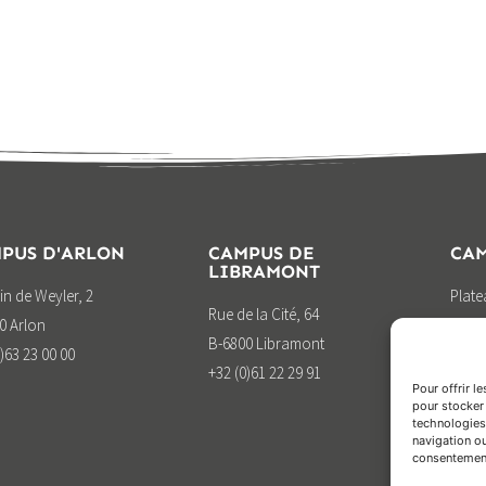
Ca
Un
ACT
PUS D'ARLON
CAMPUS DE
CAM
LIBRAMONT
n de Weyler, 2
Plat
Rue de la Cité, 64
0 Arlon
B-676
B-6800 Libramont
)63 23 00 00
+32 (
+32 (0)61 22 29 91
Pour offrir l
pour stocker 
technologies
navigation ou
consentement 