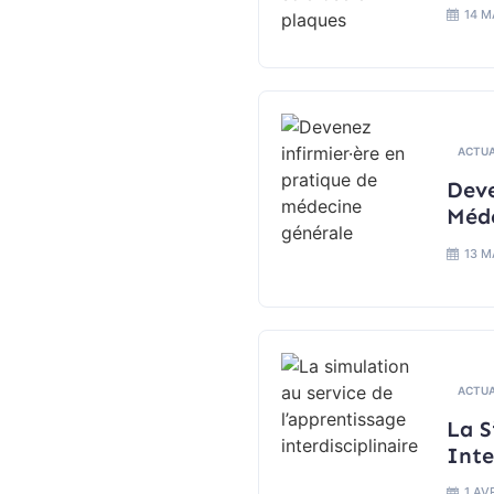
14 M
ACTUA
Deve
Méde
13 M
ACTUA
La S
Inte
1 AV