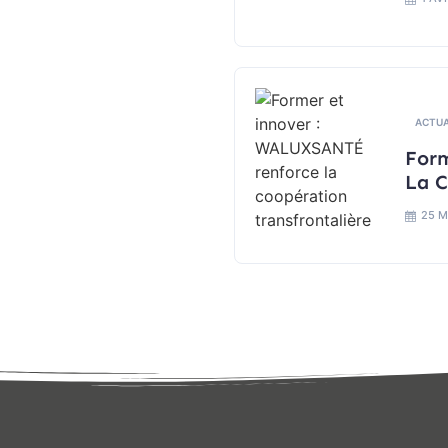
ACTUA
For
La C
25 M