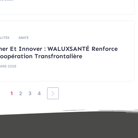
LITÉS
SANTÉ
mer Et Innover : WALUXSANTÉ Renforce
oopération Transfrontalière
ARS 2026
1
2
3
4