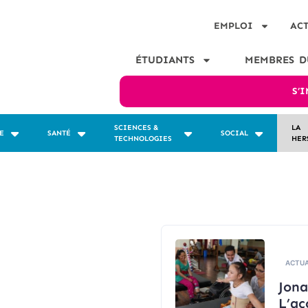
EMPLOI
AC
ÉTUDIANTS
MEMBRES D
S’
SCIENCES &
LA
E
SANTÉ
SOCIAL
TECHNOLOGIES
HER
ACTUA
Jona
L’ac