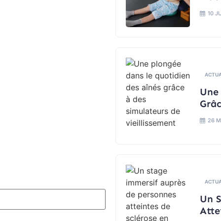
10 J
ACTUA
Une 
Grâc
26 M
ACTUA
Un S
Atte