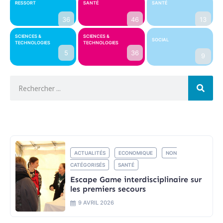
RESSORT
SANTÉ
SANTÉ
36
46
13
SCIENCES &
SCIENCES &
SOCIAL
TECHNOLOGIES
TECHNOLOGIES
5
36
9
ACTUALITÉS
ECONOMIQUE
NON
CATÉGORISÉS
SANTÉ
Escape Game interdisciplinaire sur
les premiers secours
9 AVRIL 2026