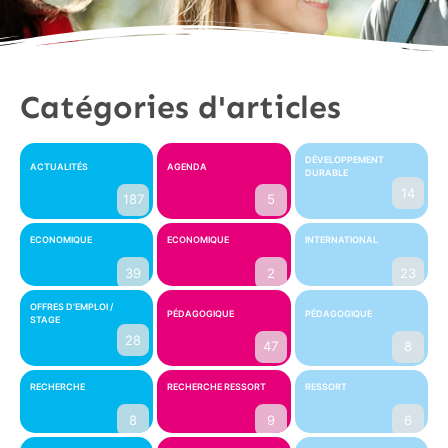
Catégories d'articles
DÉVELOPPEMENT
ACTUALITÉS
AGENDA
DURABLE
14
187
5
ECONOMIQUE
ECONOMIQUE
INTERNATIONAL
39
2
23
OFFRES D'EMPLOI /
PÉDAGOGIQUE
PÉDAGOGIQUE
STAGE
28
47
8
RECHERCHE
RECHERCHE RESSORT
RESSORT
8
9
6