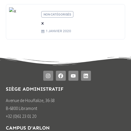
NON CATÉGORISÉS
x
1 JANVIER 2020
SIÈGE ADMINISTRATIF
Avenue de Houffalize, 36-38
B-6800 Libramont
+32 (0)61 23 01 20
CAMPUS D'ARLON