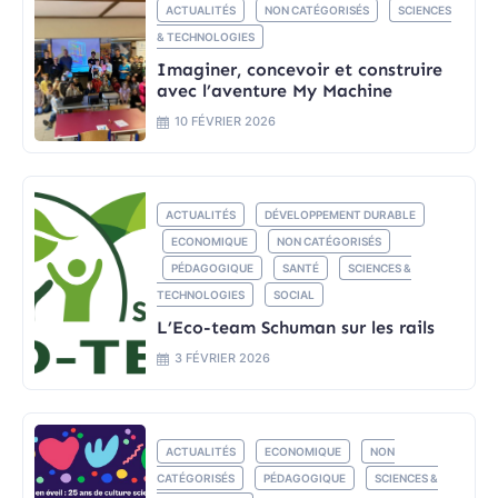
ACTUALITÉS
NON CATÉGORISÉS
SCIENCES
& TECHNOLOGIES
Imaginer, concevoir et construire
avec l’aventure My Machine
10 FÉVRIER 2026
ACTUALITÉS
DÉVELOPPEMENT DURABLE
ECONOMIQUE
NON CATÉGORISÉS
PÉDAGOGIQUE
SANTÉ
SCIENCES &
TECHNOLOGIES
SOCIAL
L’Eco-team Schuman sur les rails
3 FÉVRIER 2026
ACTUALITÉS
ECONOMIQUE
NON
CATÉGORISÉS
PÉDAGOGIQUE
SCIENCES &