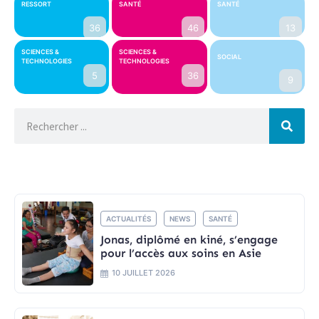
RESSORT
SANTÉ
SANTÉ
36
46
13
SCIENCES &
SCIENCES &
SOCIAL
TECHNOLOGIES
TECHNOLOGIES
5
36
9
ACTUALITÉS
NEWS
SANTÉ
Jonas, diplômé en kiné, s’engage
pour l’accès aux soins en Asie
10 JUILLET 2026