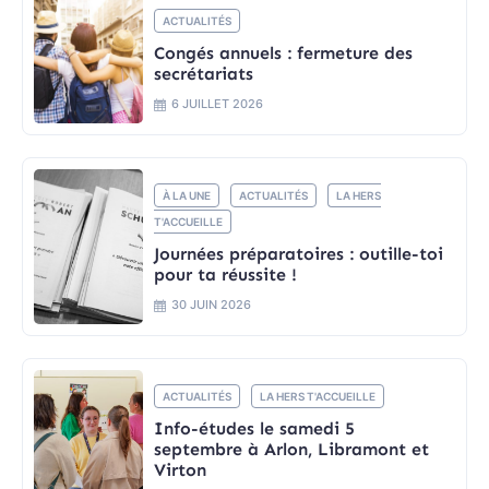
ACTUALITÉS
Congés annuels : fermeture des
secrétariats
6 JUILLET 2026
À LA UNE
ACTUALITÉS
LA HERS
T'ACCUEILLE
Journées préparatoires : outille-toi
pour ta réussite !
30 JUIN 2026
ACTUALITÉS
LA HERS T'ACCUEILLE
Info-études le samedi 5
septembre à Arlon, Libramont et
Virton