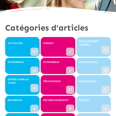
Catégories d'articles
DÉVELOPPEMENT
ACTUALITÉS
AGENDA
DURABLE
14
187
5
ECONOMIQUE
ECONOMIQUE
INTERNATIONAL
39
2
23
OFFRES D'EMPLOI /
PÉDAGOGIQUE
PÉDAGOGIQUE
STAGE
28
47
8
RECHERCHE
RECHERCHE RESSORT
RESSORT
8
9
6