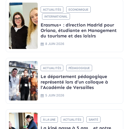
ACTUALITÉS
ECONOMIQUE
INTERNATIONAL
Erasmus+ : direction Madrid pour
Oriana, étudiante en Management
du tourisme et des loisirs
8 JUIN 2026
ACTUALITÉS
PÉDAGOGIQUE
Le département pédagogique
représenté lors d’un colloque à
l’Académie de Versailles
5 JUIN 2026
À LA UNE
ACTUALITÉS
SANTÉ
La kiné passe à 5 ans… et notre